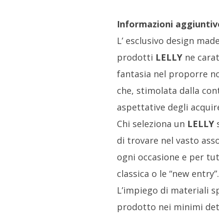
Informazioni aggiuntiv
L’ esclusivo design made
prodotti
LELLY
ne caratt
fantasia nel proporre no
che, stimolata dalla con
aspettative degli acquiren
Chi seleziona un
LELLY
s
di trovare nel vasto ass
ogni occasione e per tut
classica o le “new entry”.
L’impiego di materiali sp
prodotto nei minimi dett