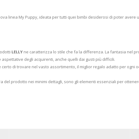
ova linea My Puppy, ideata per tutti quei bimbi desiderosi di poter avere 
rodotti
LELLY
ne caratterizza lo stile che fa la differenza. La fantasia nel p
spettative degli acquirenti, anche quelli dai gusti più difficili.
erto di trovare nel vasto assortimento, il miglior regalo adatto per ogni oc
ra del prodotto nei minimi dettagli, sono gli elementi essenziali per ottenere e