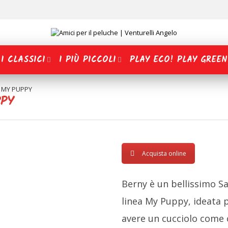
I CLASSICI
I PIÙ PICCOLI
PLAY ECO! PLAY GREEN
 MY PUPPY
PPY
Acquista online
Berny è un bellissimo S
linea My Puppy, ideata p
avere un cucciolo come 