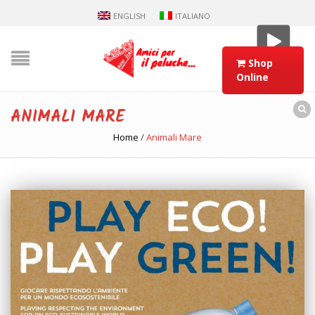
ENGLISH
ITALIANO
Shop
Online
ANIMALI MARE
Home
/
Animali Mare