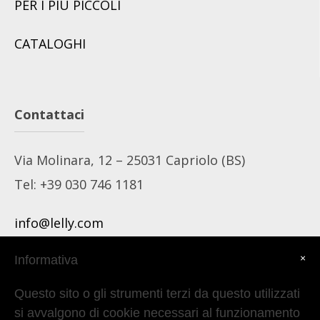
PER I PIU PICCOLI
CATALOGHI
Contattaci
Via Molinara, 12 – 25031 Capriolo (BS)
Tel: +39 030 746 1181
info@lelly.com
commerciale@lelly.com
×
Informativa
spedizioni@lelly.com
Questo sito o gli strumenti terzi da questo utilizzati
contab@lelly.com
si avvalgono di cookie necessari al funzionamento